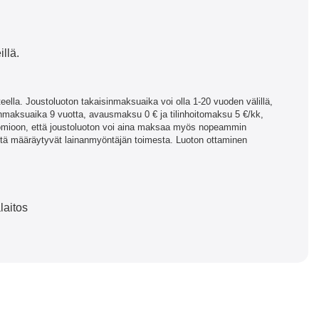
llä.
lla. Joustoluoton takaisinmaksuaika voi olla 1-20 vuoden välillä,
maksuaika 9 vuotta, avausmaksu 0 € ja tilinhoitomaksu 5 €/kk,
omioon, että joustoluoton voi aina maksaa myös nopeammin
ntä määräytyvät lainanmyöntäjän toimesta. Luoton ottaminen