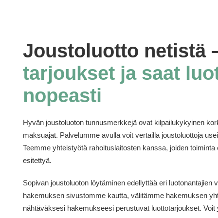
Joustoluotto netistä 
tarjoukset ja saat lu
nopeasti
Hyvän joustoluoton tunnusmerkkejä ovat kilpailukykyinen korko,
maksuajat. Palvelumme avulla voit vertailla joustoluottoja useil
Teemme yhteistyötä rahoituslaitosten kanssa, joiden toiminta o
esitettyä.
Sopivan joustoluoton löytäminen edellyttää eri luotonantajien
hakemuksen sivustomme kautta, välitämme hakemuksen yht
nähtäväksesi hakemukseesi perustuvat luottotarjoukset. Voit