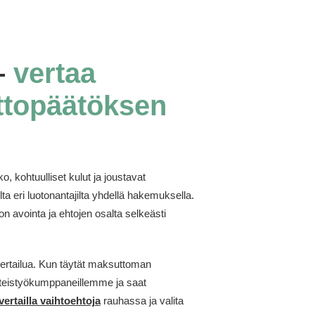
–
vertaa
ottopäätöksen
 kohtuulliset kulut ja joustavat
ta eri luotonantajilta yhdellä hakemuksella.
n avointa ja ehtojen osalta selkeästi
 vertailua. Kun täytät maksuttoman
eistyökumppaneillemme ja saat
vertailla vaihtoehtoja
rauhassa ja valita