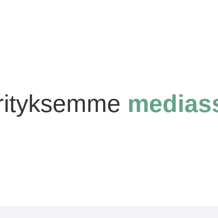
rityksemme
medias