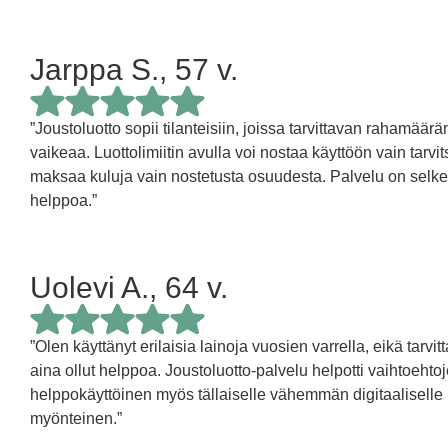
Jarppa S., 57 v.
5/5 tähteä
”Joustoluotto sopii tilanteisiin, joissa tarvittavan rahamäärä
vaikeaa. Luottolimiitin avulla voi nostaa käyttöön vain ta
maksaa kuluja vain nostetusta osuudesta. Palvelu on selkeä
helppoa.”
Uolevi A., 64 v.
5/5 tähteä
”Olen käyttänyt erilaisia lainoja vuosien varrella, eikä tarv
aina ollut helppoa. Joustoluotto-palvelu helpotti vaihtoehtoje
helppokäyttöinen myös tällaiselle vähemmän digitaaliselle 
myönteinen.”