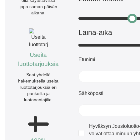
olla käytettävissä
jopa saman päivän
aikana.
Laina-aika
Useita
Etunimi
luottotarjouksia
Saat yhdellä
hakemuksella useita
luottotarjouksia eri
Sähköposti
pankeilta ja
luotonantajilta.
Hyväksyn Joustoluotto-p
voivat ottaa minuun yht