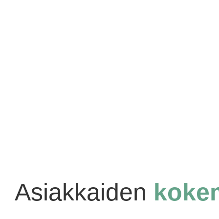
Asiakkaiden
koke