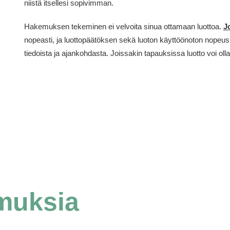
niistä itsellesi sopivimman.
Hakemuksen tekeminen ei velvoita sinua ottamaan luottoa.
J
nopeasti, ja luottopäätöksen sekä luoton käyttöönoton nopeus
tiedoista ja ajankohdasta. Joissakin tapauksissa luotto voi ol
muksia