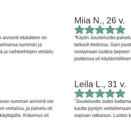
Miia N., 26 v.
5/5 tähteä
n arviointi etukäteen on
”Käytin Joustoluotto-palvelu
rvitsemansa summan ja
tarkasti tiedossa. Sain jous
 ja vaihtoehtojen vertailu
nostamaan luottoa tarpee
puitteissa oli käytännöllinen
Leila L., 31 v.
5/5 tähteä
ittavan summan arviointi ole
”Joustoluotto auttoi kattam
n vertailua, ja palvelu oli
kautta pystyin vertailemaan
käyttäjälle. Kokemus oli
sopivan ratkaisun. Luoton k