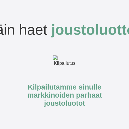
in haet
joustoluot
Kilpailutamme sinulle
markkinoiden parhaat
joustoluotot