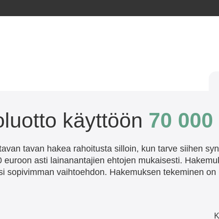
oluotto käyttöön
70 000
tavan tavan hakea rahoitusta silloin, kun tarve siihen sy
 euroon asti lainanantajien ehtojen mukaisesti. Hakemukse
ellesi sopivimman vaihtoehdon. Hakemuksen tekeminen on 
K