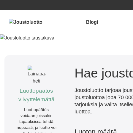
Siirry sisältöön
Blogi
Hae joust
Joustoluotto tarjoaa jous
Luottopäätös
joustoluottoa jopa 70 000
viivyttelemättä
tarjouksia ja valita its
Luottopäätös
luottoa.
voidaan joissakin
tapauksissa tehdä
nopeasti, ja luotto voi
Luoton määrä