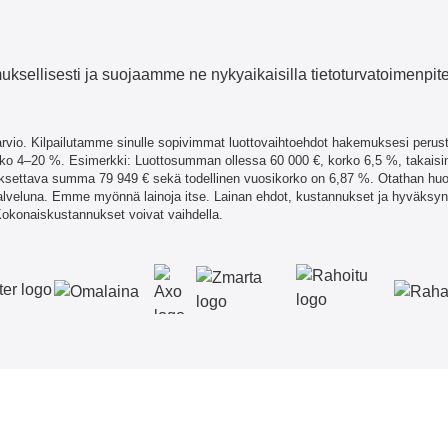
uksellisesti ja suojaamme ne nykyaikaisilla tietoturvatoimenpitei
vio. Kilpailutamme sinulle sopivimmat luottovaihtoehdot hakemuksesi perustee
o 4–20 %. Esimerkki: Luottosumman ollessa 60 000 €, korko 6,5 %, takaisin
aksettava summa 79 949 € sekä todellinen vuosikorko on 6,87 %. Otathan hu
palveluna. Emme myönnä lainoja itse. Lainan ehdot, kustannukset ja hyväksy
 Kokonaiskustannukset voivat vaihdella.