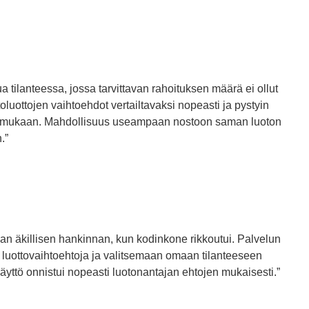
a tilanteessa, jossa tarvittavan rahoituksen määrä ei ollut
toluottojen vaihtoehdot vertailtavaksi nopeasti ja pystyin
n mukaan. Mahdollisuus useampaan nostoon saman luoton
.”
aan äkillisen hankinnan, kun kodinkone rikkoutui. Palvelun
 luottovaihtoehtoja ja valitsemaan omaan tilanteeseen
äyttö onnistui nopeasti luotonantajan ehtojen mukaisesti.”