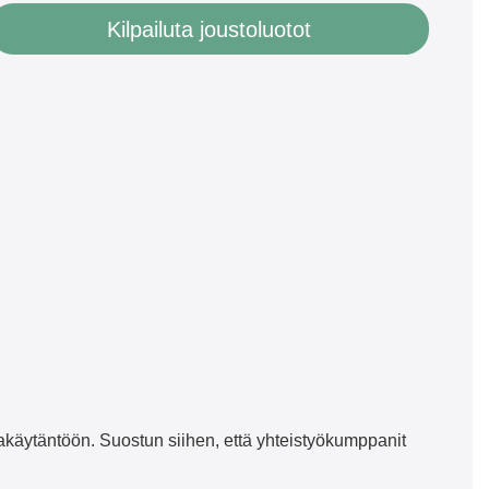
Kilpailuta joustoluotot
jakäytäntöön. Suostun siihen, että yhteistyökumppanit