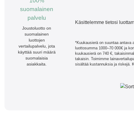
100%
suomalainen
palvelu
Käsittelemme tietosi luottam
Joustoluotto on
suomalainen
luottojen
*Kuukausierä on suuntaa antava ar
vertailupalvelu, jota
luottosumma 1000–70 000€ ja kork
käyttää suuri määrä
kuukausierä on 740 €, takaisinm
suomalaisia
takaisin. Toimimme lainavertailu
asiakkaita.
sisältää kustannuksia ja riskejä.