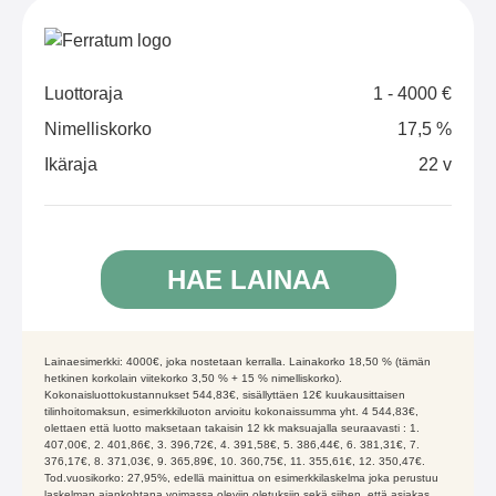
Luottoraja
1 - 4000 €
Nimelliskorko
17,5 %
Ikäraja
22 v
HAE LAINAA
Lainaesimerkki: 4000€, joka nostetaan kerralla. Lainakorko 18,50 % (tämän
hetkinen korkolain viitekorko 3,50 % + 15 % nimelliskorko).
Kokonaisluottokustannukset 544,83€, sisällyttäen 12€ kuukausittaisen
tilinhoitomaksun, esimerkkiluoton arvioitu kokonaissumma yht. 4 544,83€,
olettaen että luotto maksetaan takaisin 12 kk maksuajalla seuraavasti : 1.
407,00€, 2. 401,86€, 3. 396,72€, 4. 391,58€, 5. 386,44€, 6. 381,31€, 7.
376,17€, 8. 371,03€, 9. 365,89€, 10. 360,75€, 11. 355,61€, 12. 350,47€.
Tod.vuosikorko: 27,95%, edellä mainittua on esimerkkilaskelma joka perustuu
laskelman ajankohtana voimassa oleviin oletuksiin sekä siihen, että asiakas