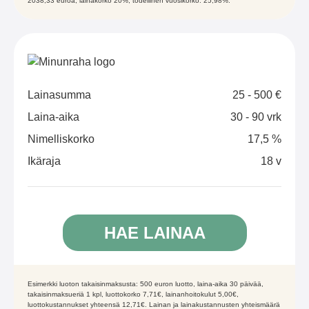
2038,33 euroa, lainakorko 20%, todellinen vuosikorko: 25,98%.
Lainasumma
25 - 500 €
Laina-aika
30 - 90 vrk
Nimelliskorko
17,5 %
Ikäraja
18 v
HAE LAINAA
Esimerkki luoton takaisinmaksusta: 500 euron luotto, laina-aika 30 päivää,
takaisinmaksueriä 1 kpl, luottokorko 7,71€, lainanhoitokulut 5,00€,
luottokustannukset yhteensä 12,71€. Lainan ja lainakustannusten yhteismäärä