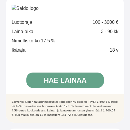
Luottoraja
100 - 3000 €
Laina-aika
3 - 90 kk
Nimelliskorko 17,5 %
Ikäraja
18 v
HAE LAINAA
Esimerkki luoton takaisinmaksusta: Todellinen vuosikorko (TVK) 1 500 € luotolle
26,62%. Laskelmassa huomioitu korko 17,5 %, lainanhoitokulu keskimäärin
4,56 euroa kuukaudessa. Lainan ja lainakustannusten yhteismäärä 1 700,64
€, kun maksueriä on 12 ja maksuerä 141,72 € kuukaudessa.