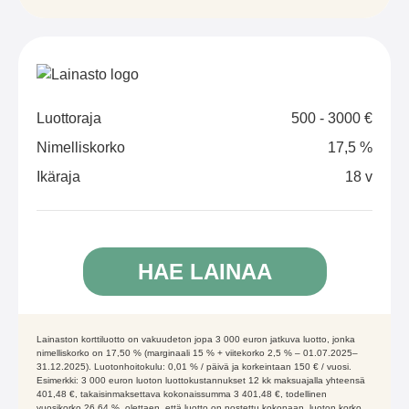
Luottoraja
500 - 3000 €
Nimelliskorko
17,5 %
Ikäraja
18 v
HAE LAINAA
Lainaston korttiluotto on vakuudeton jopa 3 000 euron jatkuva luotto, jonka
nimelliskorko on 17,50 % (marginaali 15 % + viitekorko 2,5 % – 01.07.2025–
31.12.2025). Luotonhoitokulu: 0,01 % / päivä ja korkeintaan 150 € / vuosi.
Esimerkki: 3 000 euron luoton luottokustannukset 12 kk maksuajalla yhteensä
401,48 €, takaisinmaksettava kokonaissumma 3 401,48 €, todellinen
vuosikorko 26,64 %, olettaen, että luotto on nostettu kokonaan, luoton korko