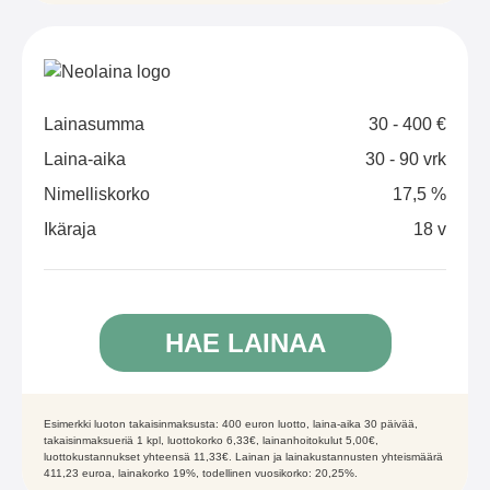
Lainasumma
30 - 400 €
Laina-aika
30 - 90 vrk
Nimelliskorko
17,5 %
Ikäraja
18 v
HAE LAINAA
Esimerkki luoton takaisinmaksusta: 400 euron luotto, laina-aika 30 päivää,
takaisinmaksueriä 1 kpl, luottokorko 6,33€, lainanhoitokulut 5,00€,
luottokustannukset yhteensä 11,33€. Lainan ja lainakustannusten yhteismäärä
411,23 euroa, lainakorko 19%, todellinen vuosikorko: 20,25%.