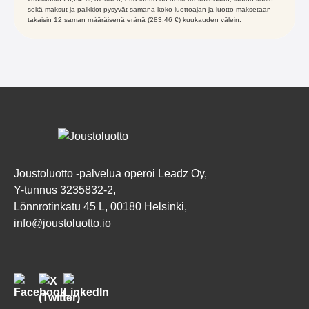
sekä maksut ja palkkiot pysyvät samana koko luottoajan ja luotto maksetaan
takaisin 12 saman määräisenä eränä (283,46 €) kuukauden välein.
Joustoluotto -palvelua operoi Leadz Oy,
Y-tunnus 3235832-2,
Lönnrotinkatu 45 L, 00180 Helsinki,
info@joustoluotto.io