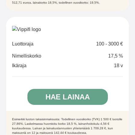
512,71 euroa, lainakorko 18,5%, todellinen vuosikorko: 19,5%.
Luottoraja
100 - 3000 €
Nimelliskorko
17,5 %
Ikäraja
18 v
HAE LAINAA
Esimerkki luoton takaisinmaksusta: Todellinen vuosikorko (TVK) 1 500 € luotolle
27,86%. Laskelmassa huomioitu korko 18,5 %, lainanhoitokulu 4,56 €
kuukaudessa. Lainan ja lainakustannusten yhteismäärä 1 709,28 €, kun
maksueriä on 12 ja maksuerä 142,44 € kuukaudessa.