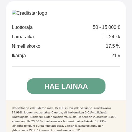
Luottoraja
50 - 15 000 €
Laina-aika
1 - 24 kk
Nimelliskorko
17,5 %
Ikäraja
21 v
HAE LAINAA
Creditstar on vakuudeton max. 15 000 euron jatkuva luotto, nimelliskorko
14,99%, luoton avausmaksu 0 euroa, tilinhoitomaksu 0,01% päivässä
luottorajasta. Esimerkki luoton takaisinmaksusta: Todellinen vuosikorko 2.000
euron luotolle 23,86 %. Laskelmassa huomioitu nimelliskorko 14,99%,
lainanhoitokulu 6 euroa kuukaudessa. Lainan ja lainakustannusten
yhteismäärä 2238,12 euroa, kun maksueriä on 12.