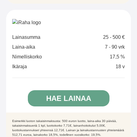
Lainasumma
25 - 500 €
Laina-aika
7 - 90 vrk
Nimelliskorko
17,5 %
Ikäraja
18 v
HAE LAINAA
Esimerkki luoton takaisinmaksusta: 500 euron luotto, laina-aika 30 päivää,
takaisinmaksueriä 1 kpl, luottokorko 7,71€, lainanhoitokulut 5,00€,
luottokustannukset yhteensä 12,71€. Lainan ja lainakustannusten yhteismäärä
512,71 euroa, lainakorko 18,5%, todellinen vuosikorko: 19,5%.