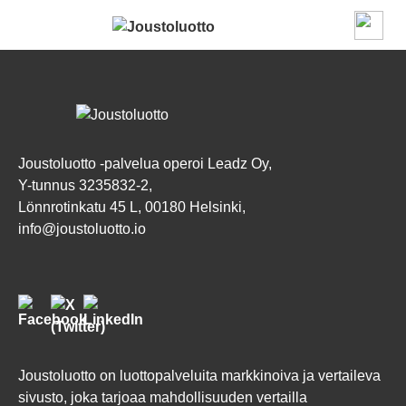
Siirry sisältöön
Joustoluotto -palvelua operoi Leadz Oy,
Y-tunnus 3235832-2,
Lönnrotinkatu 45 L, 00180 Helsinki,
info@joustoluotto.io
Joustoluotto on luottopalveluita markkinoiva ja vertaileva
sivusto, joka tarjoaa mahdollisuuden vertailla